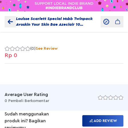
Louisse Scarlett Special Msbb Twinpack
Avoskin Your Skin Bae Azeclair 10
Kombucha 3 Niacinamide 2 5 Vaccine
Serum Avoskin Vitamin C Wrinkle Balm
Moisturizing Stick
(0)
See Review
Rp 0
Average User Rating
0 Pembeli Berkomentar
Sudah menggunakan
produk ini? Bagikan
ADD REVIEW
reviewmu.