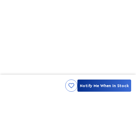
Notify Me When In Stock
Kami ingin seluruh konsumen mendapatkan pengalaman yang
menakjubkan dan merasa menjadi bagian dari merek lokal yang
ditawarkan oleh My Skin But Better, sehingga My Skin But Better