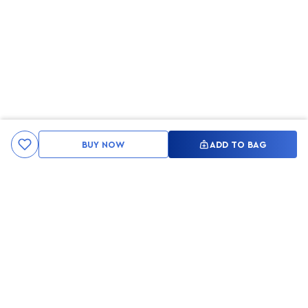
BUY NOW
ADD TO BAG
Kami ingin seluruh konsumen mendapatkan pengalaman yang
menakjubkan dan merasa menjadi bagian dari merek lokal yang
ditawarkan oleh My Skin But Better, sehingga My Skin But Better
hadir sebagai kurator, tempat konsultasi, dan tempat berbelanja
berbagai perawatan kulit, tubuh, rambut hingga make up.
MSBB READY TO SERVE YOU
info@msbb.co.id