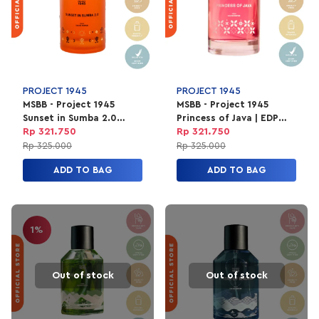
PROJECT 1945
PROJECT 1945
MSBB - Project 1945
MSBB - Project 1945
Sunset in Sumba 2.0
Princess of Java | EDP
Perfume | EDP Parfum
Parfum Unisex 100ml
Rp 321.750
Rp 321.750
Unisex 100ml
Rp 325.000
Rp 325.000
ADD TO BAG
ADD TO BAG
1%
Out of stock
Out of stock