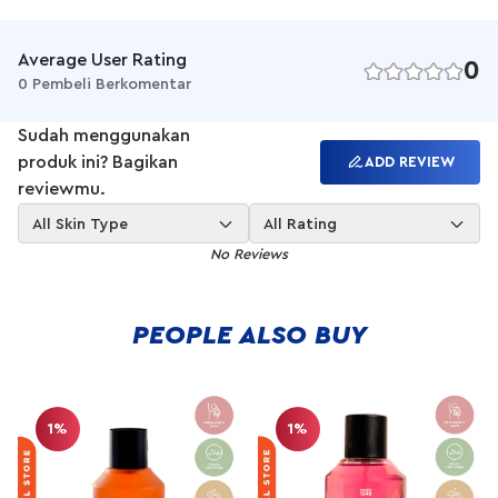
hubungan tak terucapkan yang menentang logika. Kaya,
lembut, dan memabukkan, aroma ini melekat seperti rahasia di
kulit—menghantui, tak terlupakan, dan terlarang secara tak
Average User Rating
0
tertahankan. Kekuatan yang tenang, kenangan yang melekat,
0 Pembeli Berkomentar
obsesi yang tidak akan pernah bisa kamu lupakan.Base Notes :
Chocolate, Cashmere Wood, Tobacco, Precious MuskMiddle
Sudah menggunakan
Notes : Christmas Orange, Dey Fruit, OrrisTop Notes : Rum,
produk ini? Bagikan
ADD REVIEW
Orange, Sage
reviewmu.
All Skin Type
All Rating
No Reviews
PEOPLE ALSO BUY
1%
1%