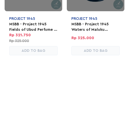
PROJECT 1945
PROJECT 1945
MSBB - Project 1945
MSBB - Project 1945
Fields of Ubud Perfume |
Waters of Maluku
EDP Parfum Unisex 100ml
Perfume | EDP Parfum
Rp 321.750
Rp 325.000
Unisex 100ml
Rp 325.000
ADD TO BAG
ADD TO BAG