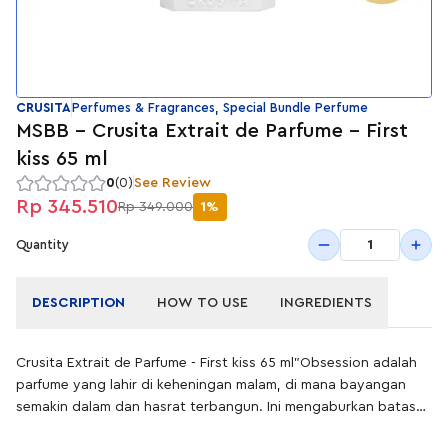
CRUSITA
Perfumes & Fragrances, Special Bundle Perfume
MSBB - Crusita Extrait de Parfume - First
kiss 65 ml
0
(0)
See Review
Rp 345.510
Rp 349.000
1%
1
Quantity
DESCRIPTION
HOW TO USE
INGREDIENTS
Crusita Extrait de Parfume - First kiss 65 ml"Obsession adalah
parfume yang lahir di keheningan malam, di mana bayangan
semakin dalam dan hasrat terbangun. Ini mengaburkan batas
antara menahan diri dan menyerah, menarik dua jiwa ke dalam