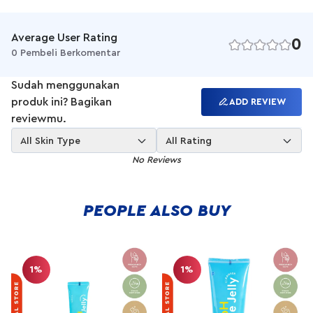
facial wash secukupnya di telapak tangan, Aplikasikan pada
kulit wajah yang telah dibasahi dan pijat perlahan untuk
membersihkan kotoran, Basuh seluruh wajah menggunakan air
Average User Rating
0
bersih hingga tidak ada residu yang tersisa, Keringkan dengan
0 Pembeli Berkomentar
handuk bersih- Benefits : Membersihkan wajah secara efektif
tanpa terasa ketarik, Formulasi lembut bertekstur milky, cocok
Sudah menggunakan
untuk kulit sensitif, Diperkaya dengan Algativ Optimmunist
produk ini? Bagikan
ADD REVIEW
untuk menjaga kondisi skin barrier- Best For : Membantu
reviewmu.
Merawat Skin Barries & Menghidrasi Kulit
All Skin Type
All Rating
No Reviews
PEOPLE ALSO BUY
1%
1%