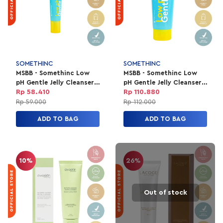
SOMETHINC
SOMETHINC
MSBB - Somethinc Low
MSBB - Somethinc Low
pH Gentle Jelly Cleanser
pH Gentle Jelly Cleanser
15Ml
100Ml
Rp 58.410
Rp 110.880
Rp 59.000
Rp 112.000
ADD TO BAG
ADD TO BAG
10%
26%
Out of stock