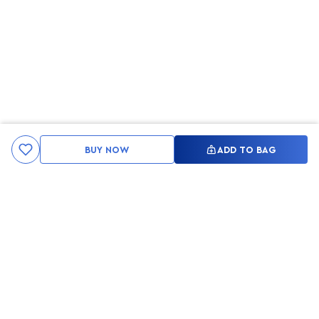
BUY NOW
ADD TO BAG
Kami ingin seluruh konsumen mendapatkan pengalaman yang
menakjubkan dan merasa menjadi bagian dari merek lokal yang
ditawarkan oleh My Skin But Better, sehingga My Skin But Better
hadir sebagai kurator, tempat konsultasi, dan tempat berbelanja
berbagai perawatan kulit, tubuh, rambut hingga make up.
MSBB READY TO SERVE YOU
info@msbb.co.id