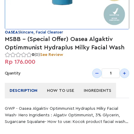
OASEA
Skincare, Facial Cleanser
MSBB - (Special Offer) Oasea Algaktiv
Optimmunist Hydraplus Milky Facial Wash
0
(0)
See Review
Rp 176.000
1
Quantity
DESCRIPTION
HOW TO USE
INGREDIENTS
GWP - Oasea Algaktiv Optimmunist Hydraplus Milky Facial
Wash- Hero Ingridients : Algativ Optimmunist, 3% Glycerin,
Sugarcane Squalane- How to use: Kocok product facial wash
supaya formula minyak dan surfaktan menyatu, Tuang product