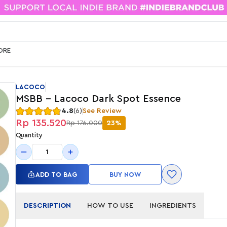
ORE
LACOCO
MSBB - Lacoco Dark Spot Essence
4.8
(6)
See Review
Rp 135.520
Rp 176.000
23%
Quantity
1
ADD TO BAG
BUY NOW
DESCRIPTION
HOW TO USE
INGREDIENTS