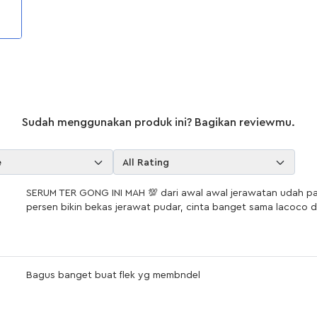
NA18191906202
Sudah menggunakan produk ini? Bagikan reviewmu.
e
All Rating
SERUM TER GONG INI MAH 💯 dari awal awal jerawatan udah pa
persen bikin bekas jerawat pudar, cinta banget sama lacoco d
Bagus banget buat flek yg membndel