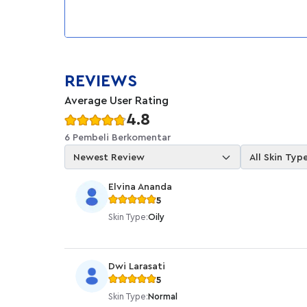
REVIEWS
Average User Rating
4.8
6 Pembeli Berkomentar
Newest Review
All Skin Typ
Elvina Ananda
5
Skin Type:
Oily
Dwi Larasati
5
Skin Type:
Normal