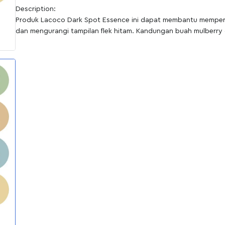
Description:
Produk Lacoco Dark Spot Essence ini dapat membantu memperba
dan mengurangi tampilan flek hitam. Kandungan buah mulberry 
memiliki antioksidan tinggi dapat membuat kulit wajah kamu men
Spot Essence dilengkapi dengan ekstrak wortel, yang kaya akan
dan protein, yang bermanfaat untuk melembapkan kulit wajah 
Benefit :
1. Menghilangkan flek hitam yang membandel di wajah
2. Mencerahkan kulit wajah
3. Melembabkan dan mencegah penuaan dini
4. Membantu mengurangi tampilan komedo dan jerawat
5. Mengangkat sel kulit mati dan membersihkan pori-pori
6. Menjaga kelembapan wajah
Best For :
1. Kulit dengan tanda penuaan
2. Kulit dengan warna kulit dan tekstur yang tidak rata
3. Kulit berjerawat
4. Kulit berkomedo (whiteheads dan blackheads)
5. Kulit dengan bekas jerawat
BPOM: