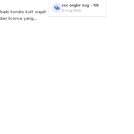
voc ongkir Aug - 10k
12 Aug 2026
iki kondisi kulit wajah
dan licorice yang
jadi cerah alami. Dark
 vitamin A, vitamin E,
kamu.