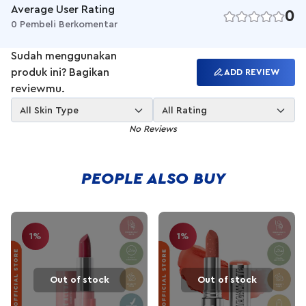
Checkmatte Transferproof Lipstick mampu blur garis & kerutan
Average User Rating
0
bibir, super ringan & tidak lengket di bibir. Feels like nothing,
0 Pembeli Berkomentar
looks like everythinc!
Cara Pemakaian:
Sudah menggunakan
Aplikasikan Checkmatte transferproof Lipstick langsung pada
produk ini? Bagikan
ADD REVIEW
bibir dan biarkan kering selama 2 menit untuk mengatur warna
reviewmu.
secara optimal
All Skin Type
All Rating
No Reviews
PEOPLE ALSO BUY
1%
1%
Out of stock
Out of stock