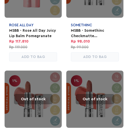
ROSE ALL DAY
SOMETHINC
MSBB - Rose All Day Juicy
MSBB - Somethinc
Lip Balm Pomegranate
Checkmatte
Transferproof Lipstick
Rp 117.810
Rp 98.010
Swipe
Rp 119.000
Rp 99.000
ADD TO BAG
ADD TO BAG
1%
1%
Out of stock
Out of stock