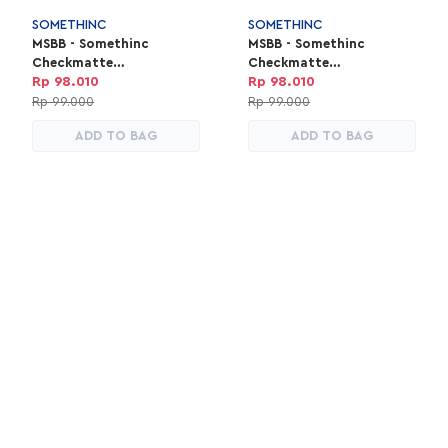
SOMETHINC
SOMETHINC
MSBB - Somethinc
MSBB - Somethinc
Checkmatte
Checkmatte
Transferproof Lipstick
Transferproof Lipstick
Rp 98.010
Rp 98.010
Cold
Soleyn
Rp 99.000
Rp 99.000
ADD TO BAG
ADD TO BAG