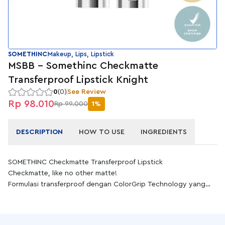
SOMETHINC
Makeup, Lips, Lipstick
MSBB - Somethinc Checkmatte
Transferproof Lipstick Knight
0
(0)
See Review
Rp 98.010
Rp 99.000
1%
DESCRIPTION
HOW TO USE
INGREDIENTS
SOMETHINC Checkmatte Transferproof Lipstick
Checkmatte, like no other matte!
Formulasi transferproof dengan ColorGrip Technology yang
menghasilkan pigmentasi tinggi & anti-geser, namun tetap
nyaman hingga 16 jam. Di-desain untuk kulit Indonesia dengan
12 pilihan warna yang wearable setiap hari. Somethinc