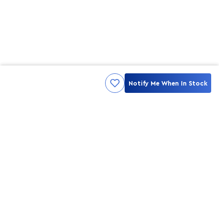
Notify Me When In Stock
Kami ingin seluruh konsumen mendapatkan pengalaman yang
menakjubkan dan merasa menjadi bagian dari merek lokal yang
ditawarkan oleh My Skin But Better, sehingga My Skin But Better
hadir sebagai kurator, tempat konsultasi, dan tempat berbelanja
berbagai perawatan kulit, tubuh, rambut hingga make up.
MSBB READY TO SERVE YOU
info@msbb.co.id
0821-3624-8140
STAY CONNECT WITH US