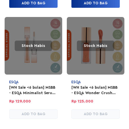
ADD TO BAG
ADD TO BAG
Stock Habis
Stock Habis
ESQA
ESQA
[WH Sale <6 bulan] MSBB
[WH Sale <6 bulan] MSBB
- ESQA Minimalist Serum
- ESQA Wonder Crush
Concealer 4gr - Vanilla
Serum Liquid Blush -
Rp 129.000
Rp 125.000
Flirty Summer
ADD TO BAG
ADD TO BAG