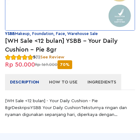
YSBB
Makeup, Foundation, Face, Warehouse Sale
[WH Sale <12 bulan] YSBB - Your Daily
Cushion - Pie 8gr
5
(1)
See Review
Rp 50.000
Rp 169.000
70%
DESCRIPTION
HOW TO USE
INGREDIENTS
[WH Sale <12 bulan] - Your Daily Cushion - Pie
8grDeskripsiYSBB Your Daily CushionTeksturnya ringan dan
nyaman digunakan sepanjang hari, diperkaya dengan
kandungan skincare Hyaluronic Acid untuk menjaga
kelembapan kulit. Kandungan Zinc Oxide berfungsi sebagai
pelindung dari paparan sinar matahari harian, sementara