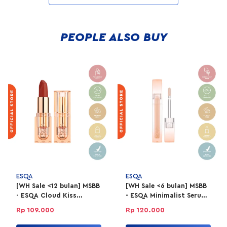
PEOPLE ALSO BUY
ESQA
ESQA
[WH Sale <12 bulan] MSBB
[WH Sale <6 bulan] MSBB
- ESQA Cloud Kiss
- ESQA Minimalist Serum
Refillable Powder
Concealer 4gr -
Rp 109.000
Rp 120.000
Lipstick - Game Changer
Milkshake