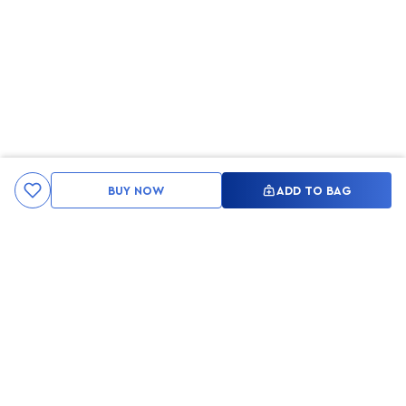
BUY NOW
ADD TO BAG
Kami ingin seluruh konsumen mendapatkan pengalaman yang
menakjubkan dan merasa menjadi bagian dari merek lokal yang
ditawarkan oleh My Skin But Better, sehingga My Skin But Better
hadir sebagai kurator, tempat konsultasi, dan tempat berbelanja
berbagai perawatan kulit, tubuh, rambut hingga make up.
MSBB READY TO SERVE YOU
info@msbb.co.id