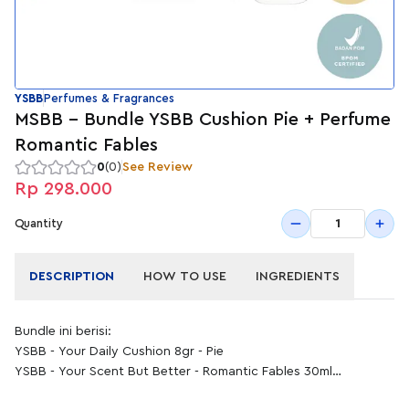
YSBB
Perfumes & Fragrances
MSBB - Bundle YSBB Cushion Pie + Perfume
Romantic Fables
0
(0)
See Review
Rp 298.000
1
Quantity
DESCRIPTION
HOW TO USE
INGREDIENTS
Bundle ini berisi:
YSBB - Your Daily Cushion 8gr - Pie
YSBB - Your Scent But Better - Romantic Fables 30ml
YSBB Your Daily Cushion