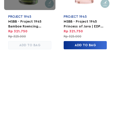
PROJECT 1945
PROJECT 1945
MSBB - Project 1945
MSBB - Project 1945
Bamboe Roencing
Princess of Java | EDP
Perfume | EDP Parfum
Parfum Unisex 100ml
Rp 321.750
Rp 321.750
Unisex 100ml
Rp 325.000
Rp 325.000
ADD TO BAG
ADD TO BAG