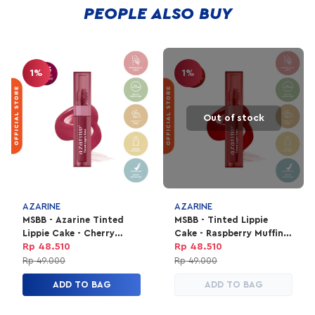
Lip Oil!
PEOPLE ALSO BUY
1%
1%
Out of stock
AZARINE
AZARINE
MSBB - Azarine Tinted
MSBB - Tinted Lippie
Lippie Cake - Cherry
Cake - Raspberry Muffin
Cupcake #06
#04
Rp 48.510
Rp 48.510
Rp 49.000
Rp 49.000
ADD TO BAG
ADD TO BAG