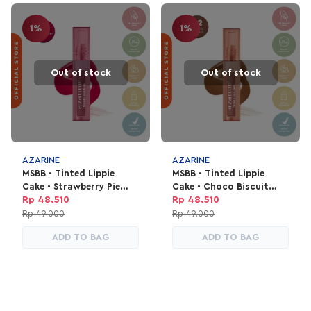
1%
1%
Out of stock
Out of stock
AZARINE
AZARINE
MSBB - Tinted Lippie
MSBB - Tinted Lippie
Cake - Strawberry Pie
Cake - Choco Biscuit
#05
#02
Rp 48.510
Rp 48.510
Rp 49.000
Rp 49.000
ADD TO BAG
ADD TO BAG