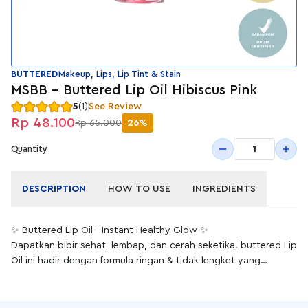
BUTTERED
Makeup, Lips, Lip Tint & Stain
MSBB - Buttered Lip Oil Hibiscus Pink
5
(1)
See Review
Rp 48.100
Rp 65.000
26%
1
Quantity
DESCRIPTION
HOW TO USE
INGREDIENTS
✨ Buttered Lip Oil - Instant Healthy Glow ✨
Dapatkan bibir sehat, lembap, dan cerah seketika! buttered Lip
Oil ini hadir dengan formula ringan & tidak lengket yang
memberikan hidrasi intensif, membantu mencerahkan warna
bibir, serta menjaga kelembapan sepanjang hari.
Cara Pemakaian Buttered Lip Oil: