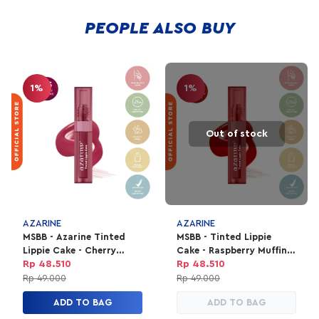
Lip Oil!
PEOPLE ALSO BUY
1%
1%
Out of stock
AZARINE
AZARINE
MSBB - Azarine Tinted
MSBB - Tinted Lippie
Lippie Cake - Cherry
Cake - Raspberry Muffin
Cupcake #06
#04
Rp 48.510
Rp 48.510
Rp 49.000
Rp 49.000
ADD TO BAG
ADD TO BAG