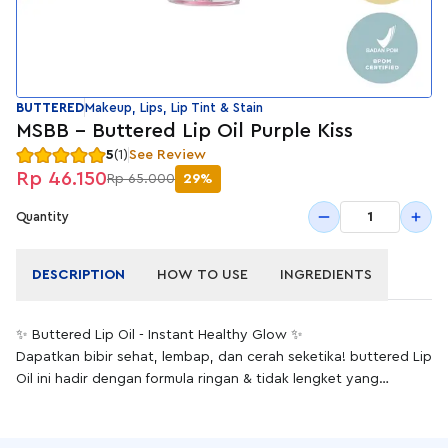
BUTTERED
Makeup, Lips, Lip Tint & Stain
MSBB - Buttered Lip Oil Purple Kiss
5
(1)
See Review
Rp 46.150
Rp 65.000
29%
1
Quantity
DESCRIPTION
HOW TO USE
INGREDIENTS
✨ Buttered Lip Oil - Instant Healthy Glow ✨
Dapatkan bibir sehat, lembap, dan cerah seketika! buttered Lip
Oil ini hadir dengan formula ringan & tidak lengket yang
memberikan hidrasi intensif, membantu mencerahkan warna
bibir, serta menjaga kelembapan sepanjang hari.
Cara Pemakaian Buttered Lip Oil: